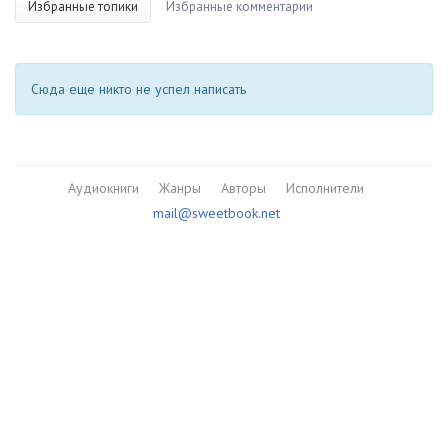
Избранные топики
Избранные комментарии
Сюда еще никто не успел написать
Аудиокниги
Жанры
Авторы
Исполнители
mail@sweetbook.net