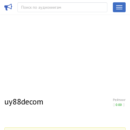
uy88decom
Рейтинг
0.00