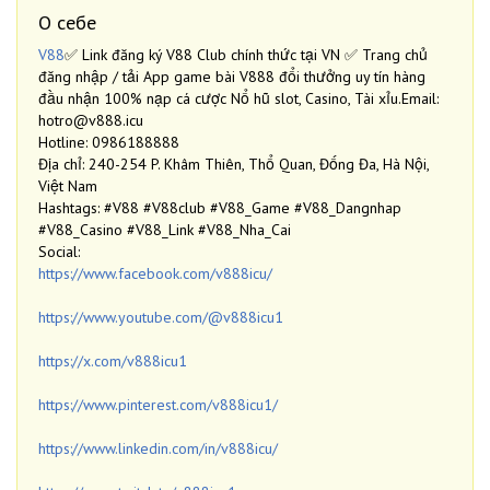
О себе
V88
✅ Link đăng ký V88 Club chính thức tại VN ✅ Trang chủ
đăng nhập / tải App game bài V888 đổi thưởng uy tín hàng
đầu nhận 100% nạp cá cược Nổ hũ slot, Casino, Tài xỉu.Email:
hotro@v888.icu
Hotline: 0986188888
Địa chỉ: 240-254 P. Khâm Thiên, Thổ Quan, Đống Đa, Hà Nội,
Việt Nam
Hashtags: #V88 #V88club #V88_Game #V88_Dangnhap
#V88_Casino #V88_Link #V88_Nha_Cai
Social:
https://www.facebook.com/v888icu/
https://www.youtube.com/@v888icu1
https://x.com/v888icu1
https://www.pinterest.com/v888icu1/
https://www.linkedin.com/in/v888icu/