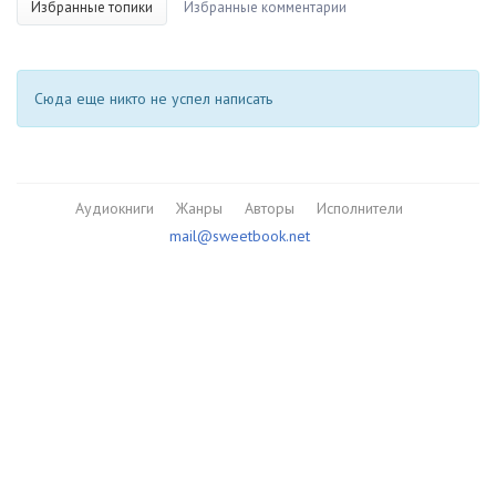
Избранные топики
Избранные комментарии
Сюда еще никто не успел написать
Аудиокниги
Жанры
Авторы
Исполнители
mail@sweetbook.net