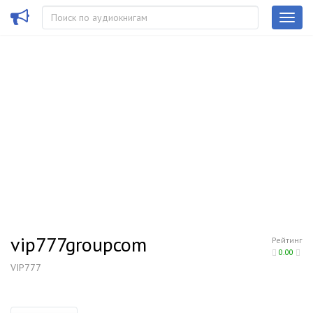
vip777groupcom
Рейтинг
0.00
VIP777