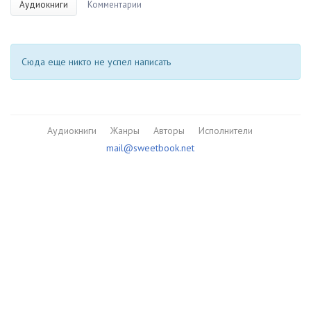
Аудиокниги
Комментарии
Сюда еще никто не успел написать
Аудиокниги
Жанры
Авторы
Исполнители
mail@sweetbook.net