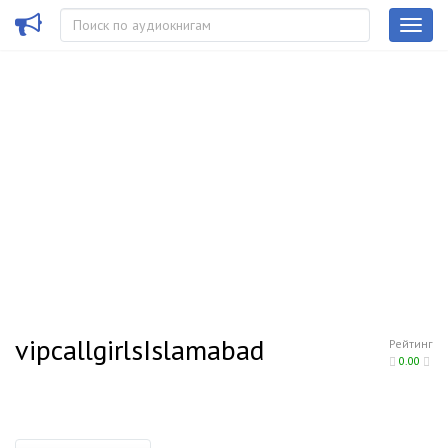
vipcallgirlsIslamabad
Рейтинг
0.00