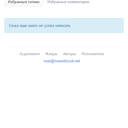
Избранные топики
Избранные комментарии
Сюда еще никто не успел написать
Аудиокниги
Жанры
Авторы
Исполнители
mail@sweetbook.net