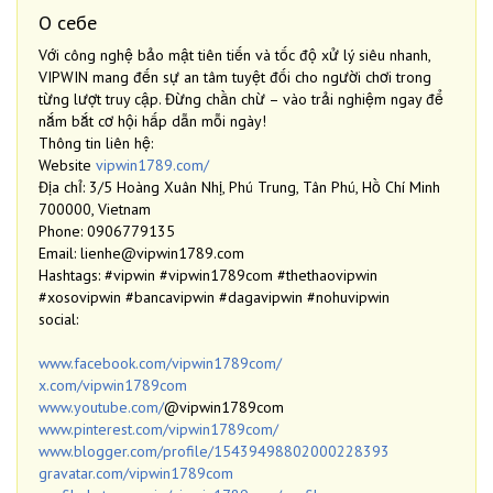
О себе
Với công nghệ bảo mật tiên tiến và tốc độ xử lý siêu nhanh,
VIPWIN mang đến sự an tâm tuyệt đối cho người chơi trong
từng lượt truy cập. Đừng chần chừ – vào trải nghiệm ngay để
nắm bắt cơ hội hấp dẫn mỗi ngày!
Thông tin liên hệ:
Website
vipwin1789.com/
Địa chỉ: 3/5 Hoàng Xuân Nhị, Phú Trung, Tân Phú, Hồ Chí Minh
700000, Vietnam
Phone: 0906779135
Email: lienhe@vipwin1789.com
Hashtags: #vipwin #vipwin1789com #thethaovipwin
#xosovipwin #bancavipwin #dagavipwin #nohuvipwin
social:
www.facebook.com/vipwin1789com/
x.com/vipwin1789com
www.youtube.com/
@vipwin1789com
www.pinterest.com/vipwin1789com/
www.blogger.com/profile/15439498802000228393
gravatar.com/vipwin1789com