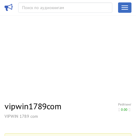
vipwin1789com
Рейтинг
0.00
VIPWIN 1789 com