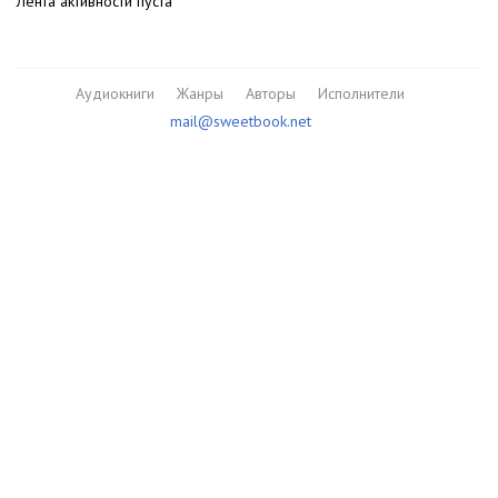
Лента активности пуста
Аудиокниги
Жанры
Авторы
Исполнители
mail@sweetbook.net