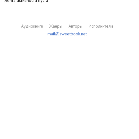
Лента активности пуста
Аудиокниги
Жанры
Авторы
Исполнители
mail@sweetbook.net