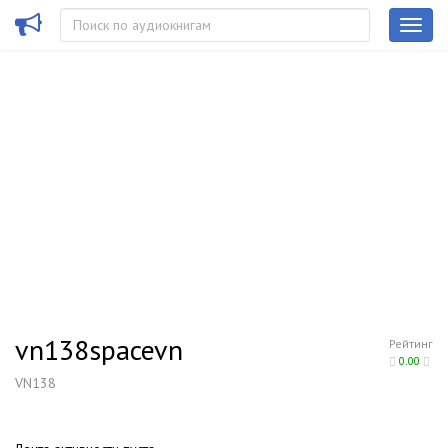
vn138spacevn
Рейтинг
0.00
VN138