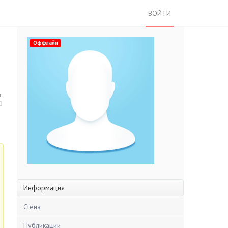
ВОЙТИ
Оффлайн
нг
Информация
Стена
Публикации