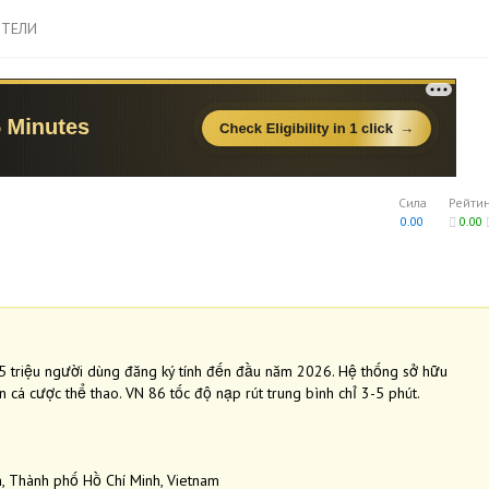
ТЕЛИ
Сила
Рейти
0.00
0.00
n 5 triệu người dùng đăng ký tính đến đầu năm 2026. Hệ thống sở hữu
cá cược thể thao. VN 86 tốc độ nạp rút trung bình chỉ 3-5 phút.
h, Thành phố Hồ Chí Minh, Vietnam