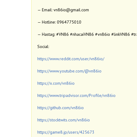
— Email: vn86io@gmail.com
— Hotline: 0964775010
— Hastag: #VN86 #nhacaiVN86 #vn86io #linkVN86 #t
Social:
https://www.reddit.com/user/vn86io/
https://www.youtube.com/@vn86io
https://x.com/vn86io
https://www.tripadvisor.com/Profile/vn86io
https://github.com/vn86io
https://stocktwits.com/vn86io
https://game8.jp/users/425673