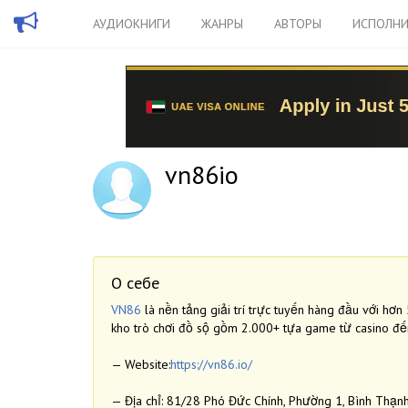
АУДИОКНИГИ
ЖАНРЫ
АВТОРЫ
ИСПОЛНИ
vn86io
О себе
VN86
là nền tảng giải trí trực tuyến hàng đầu với hơ
kho trò chơi đồ sộ gồm 2.000+ tựa game từ casino đến 
— Website:
https://vn86.io/
— Địa chỉ: 81/28 Phó Đức Chính, Phường 1, Bình Thạn