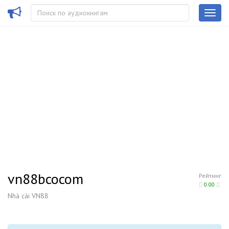
vn88bcocom
Рейтинг
0.00
Nhà cái VN88