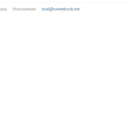
торы
Исполнители
mail@sweetbook.net