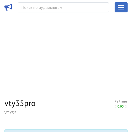
vty35pro
Рейтинг
0.00
VTY35