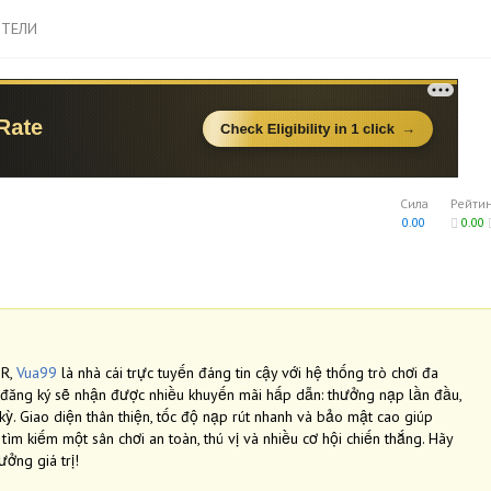
ТЕЛИ
Сила
Рейти
0.00
0.00
OR,
Vua99
là nhà cái trực tuyến đáng tin cậy với hệ thống trò chơi đa
i đăng ký sẽ nhận được nhiều khuyến mãi hấp dẫn: thưởng nạp lần đầu,
kỳ. Giao diện thân thiện, tốc độ nạp rút nhanh và bảo mật cao giúp
ìm kiếm một sân chơi an toàn, thú vị và nhiều cơ hội chiến thắng. Hãy
ởng giá trị!