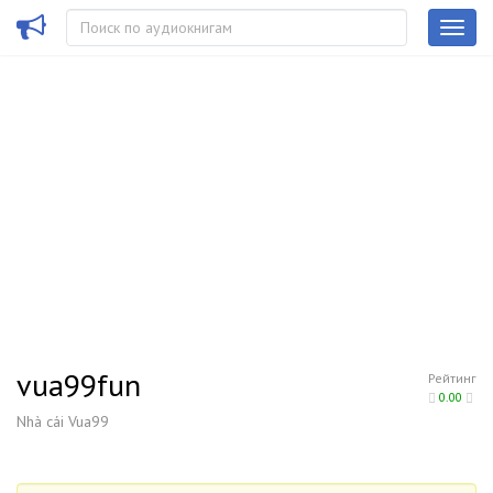
vua99fun
Рейтинг
0.00
Nhà cái Vua99