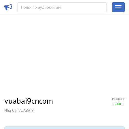
vuabai9cncom
Рейтинг
0.00
Nhà Cái VUABAI9