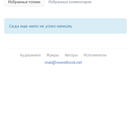
Избранные топики
Избранные комментарии
Сюда еще никто не успел написать
Аудиокниги
Жанры
Авторы
Исполнители
mail@sweetbook.net