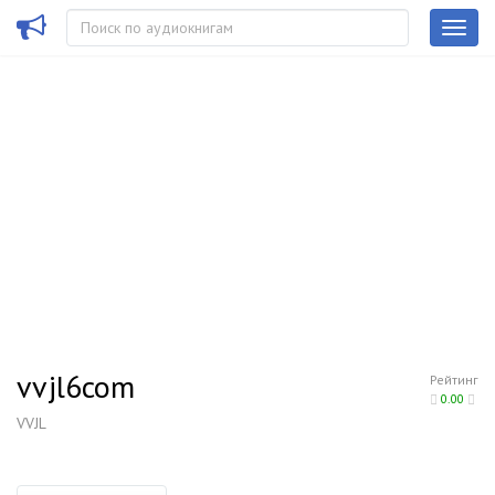
vvjl6com
Рейтинг
0.00
VVJL