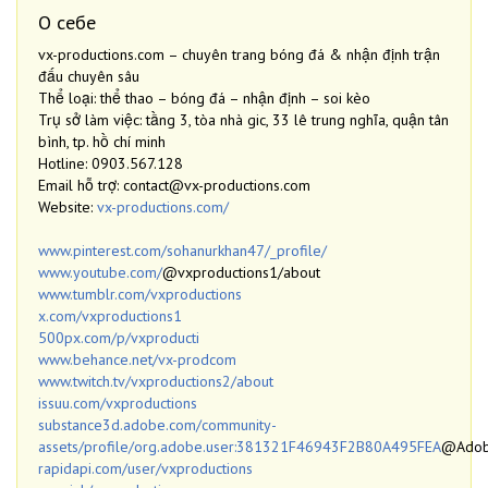
О себе
vx-productions.com – chuyên trang bóng đá & nhận định trận
đấu chuyên sâu
Thể loại: thể thao – bóng đá – nhận định – soi kèo
Trụ sở làm việc: tầng 3, tòa nhà gic, 33 lê trung nghĩa, quận tân
bình, tp. hồ chí minh
Hotline: 0903.567.128
Email hỗ trợ: contact@vx-productions.com
Website:
vx-productions.com/
www.pinterest.com/sohanurkhan47/_profile/
www.youtube.com/
@vxproductions1/about
www.tumblr.com/vxproductions
x.com/vxproductions1
500px.com/p/vxproducti
www.behance.net/vx-prodcom
www.twitch.tv/vxproductions2/about
issuu.com/vxproductions
substance3d.adobe.com/community-
assets/profile/org.adobe.user:381321F46943F2B80A495FEA
@Adob
rapidapi.com/user/vxproductions