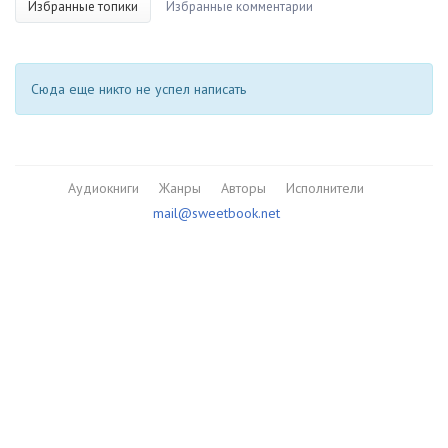
Избранные топики
Избранные комментарии
Сюда еще никто не успел написать
Аудиокниги
Жанры
Авторы
Исполнители
mail@sweetbook.net