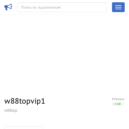
w88topvip1
Рейтинг
0.00
w88top