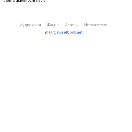
Лента активности пуста
Аудиокниги
Жанры
Авторы
Исполнители
mail@sweetbook.net