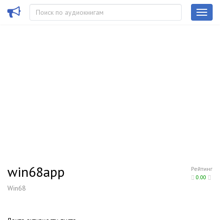
win68app
Рейтинг
0.00
Win68