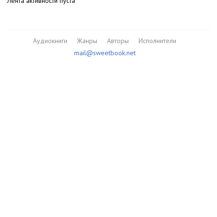
Лента активности пуста
Аудиокниги
Жанры
Авторы
Исполнители
mail@sweetbook.net