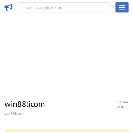
win88licom
Рейтинг
0.00
win88licom