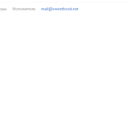
торы
Исполнители
mail@sweetbook.net