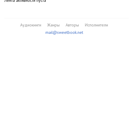
Лента активности пуста
Аудиокниги
Жанры
Авторы
Исполнители
mail@sweetbook.net