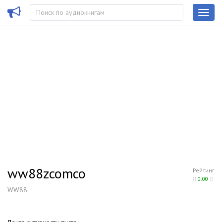
ww88zcomco
Рейтинг
0.00
WW88