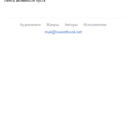
Лента активности пуста
Аудиокниги
Жанры
Авторы
Исполнители
mail@sweetbook.net