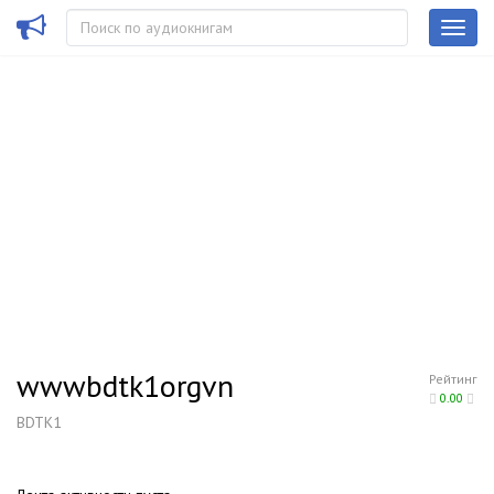
wwwbdtk1orgvn
Рейтинг
0.00
BDTK1