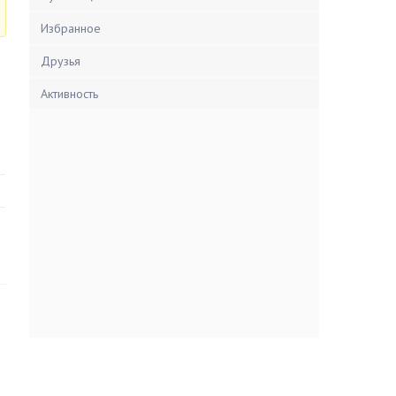
Избранное
Друзья
Активность