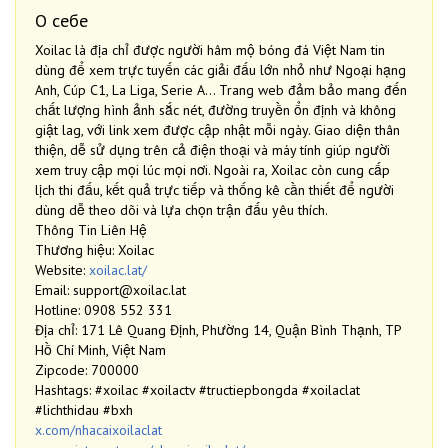
О себе
Xoilac là địa chỉ được người hâm mộ bóng đá Việt Nam tin
dùng để xem trực tuyến các giải đấu lớn nhỏ như Ngoại hạng
Anh, Cúp C1, La Liga, Serie A… Trang web đảm bảo mang đến
chất lượng hình ảnh sắc nét, đường truyền ổn định và không
giật lag, với link xem được cập nhật mỗi ngày. Giao diện thân
thiện, dễ sử dụng trên cả điện thoại và máy tính giúp người
xem truy cập mọi lúc mọi nơi. Ngoài ra, Xoilac còn cung cấp
lịch thi đấu, kết quả trực tiếp và thống kê cần thiết để người
dùng dễ theo dõi và lựa chọn trận đấu yêu thích.
Thông Tin Liên Hệ
Thương hiệu: Xoilac
Website:
xoilac.lat/
Email: support@xoilac.lat
Hotline: 0908 552 331
Địa chỉ: 171 Lê Quang Định, Phường 14, Quận Bình Thạnh, TP
Hồ Chí Minh, Việt Nam
Zipcode: 700000
Hashtags: #xoilac #xoilactv #tructiepbongda #xoilaclat
#lichthidau #bxh
x.com/nhacaixoilaclat