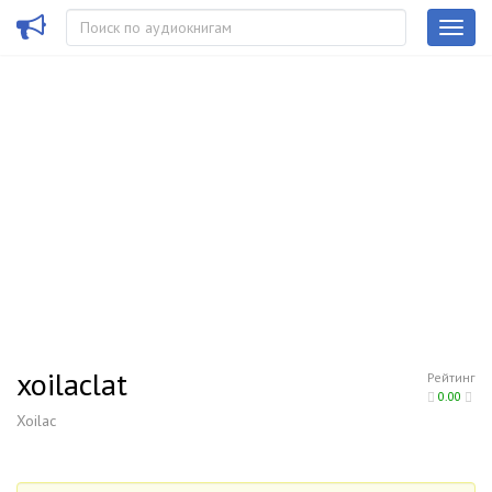
xoilaclat
Рейтинг
0.00
Xoilac