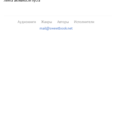
Лента активности пуста
Аудиокниги
Жанры
Авторы
Исполнители
mail@sweetbook.net