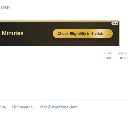
ТЕЛИ
Сила
Рейти
0.00
0.00
торы
Исполнители
mail@sweetbook.net