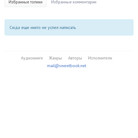
Избранные топики
Избранные комментарии
Сюда еще никто не успел написать
Аудиокниги
Жанры
Авторы
Исполнители
mail@sweetbook.net