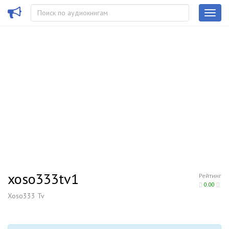
xoso333tv1
Рейтинг
0.00
Xoso333 Tv