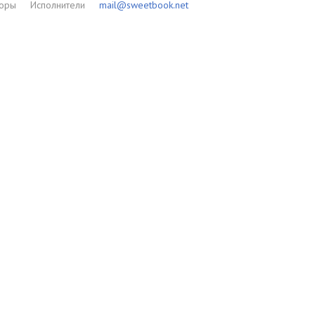
торы
Исполнители
mail@sweetbook.net