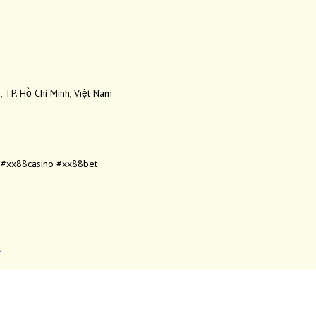
 TP. Hồ Chí Minh, Việt Nam
 #xx88casino #xx88bet
1