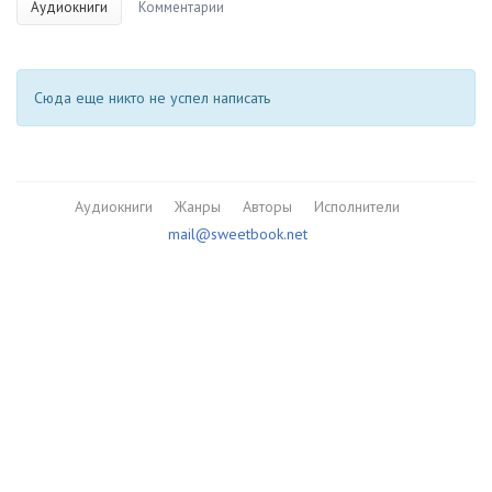
Аудиокниги
Комментарии
Сюда еще никто не успел написать
Аудиокниги
Жанры
Авторы
Исполнители
mail@sweetbook.net