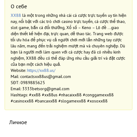
О себе
XX88
là một trong những nhà cái cá cược trực tuyến uy tín hiện
nay, nổi bật với các trò chơi casino trực tuyến, cá cược thể thao,
slot game, bắn cá đổi thưởng, Xổ số – Keno – Lô đề ...giao
diện thiết kế hiện đại, trực quan, dễ thao tác. Trang web được
tối ưu hóa để phục vụ cả người chơi mới lẫn những tay cược
lâu năm, mang đến trải nghiệm mượt mà và chuyên nghiệp. Dù
bạn là người mới làm quen với cá cược hay đã có nhiều kinh
nghiệm, XX88 đều có thể đáp ứng nhu cầu giải trí và đặt cược
của bạn một cách hiệu quả.
Website:
https://xx88.us/
Mail: contactsxx88us@gmail.com
SĐT: 0989885625
Email: 3333betsorg@gmail.com
Hashtags: #xx88 #xx88us #nhacaixx88 #conggamexx88
#casinoxx88 #bancaxx88 #slogamexx88 #xosoxx88
Личное