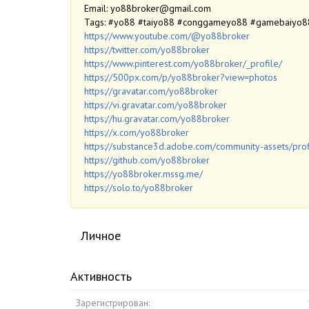
Email: yo88broker@gmail.com
Tags: #yo88 #taiyo88 #conggameyo88 #gamebaiyo
https://www.youtube.com/@yo88broker
https://twitter.com/yo88broker
https://www.pinterest.com/yo88broker/_profile/
https://500px.com/p/yo88broker?view=photos
https://gravatar.com/yo88broker
https://vi.gravatar.com/yo88broker
https://hu.gravatar.com/yo88broker
https://x.com/yo88broker
https://substance3d.adobe.com/community-assets/
https://github.com/yo88broker
https://yo88broker.mssg.me/
https://solo.to/yo88broker
Личное
Активность
Зарегистрирован: