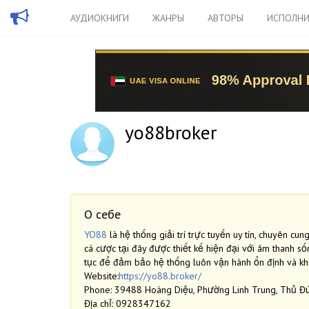
АУДИОКНИГИ
ЖАНРЫ
АВТОРЫ
ИСПОЛНИ
yo88broker
О себе
YO88
là hệ thống giải trí trực tuyến uy tín, chuyên c
cá cược tại đây được thiết kế hiện đại với âm thanh số
tục để đảm bảo hệ thống luôn vận hành ổn định và khô
Website:
https://yo88.broker/
Phone: 39488 Hoàng Diệu, Phường Linh Trung, Thủ Đứ
Địa chỉ: 0928347162