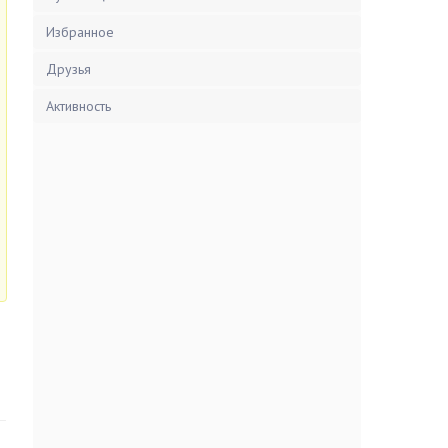
Избранное
Друзья
Активность