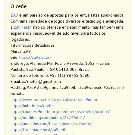
О себе
ZA9
é um paraíso de apostas para os entusiastas apaixonados.
Com uma variedade de jogos diversos e tecnologia avançada,
a
za9.net.br
não só oferece entretenimento, mas também uma
experiência inesquecível de alto nível para todos os
jogadores.
Informações detalhadas
Marca: ZA9
Site:
https://za9.net.br/
Endereço: Alameda Min. Rocha Azevedo, 1052 — Jardim
Paulista, São Paulo — SP, 01410-002, Brazil
Número de telefone: +55 (11) 98765-5580
Email: za9netbr@gmail.com
Hashtag: #za9 #za9games #za9netbr #za9website #za9casino
Socials:
https://www.theexeterdaily.co.uk/users/za9netbr
https://liulo.fm/za9netbr
https://courses.9marks.org/members/za9netbr/profile/
https://medibang.com/author/27246601/
https://amaz0ns.com/forums/users/za9netbr/
https://freeimage.host/za9netbr