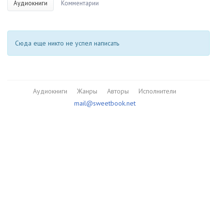
Аудиокниги
Комментарии
Сюда еще никто не успел написать
Аудиокниги
Жанры
Авторы
Исполнители
mail@sweetbook.net