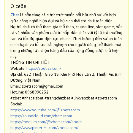
О себе
Zbet
là nền tảng cá cược trực tuyến nổi bật nhờ sự kết hợp
giữa công nghệ hiện đại và hệ sinh thái trò chơi toàn diện.
Người chơi có thể tham gia thể thao, casino live, slot game, bắn
cá và nhiều sản phẩm giải trí hấp dẫn khác với tỷ lệ trả thưởng
cao và tốc độ giao dịch cực nhanh. Zbet hướng đến sự an toàn,
minh bạch và tối ưu trải nghiệm cho người dùng, trở thành một
trong những lựa chọn hàng đầu của cộng đồng cược thủ hiện
nay.
THÔNG TIN CHI TIẾT:
Website:
https://zbet.sa.com/
Địa chỉ: 622 Thuận Giao 18, Khu Phố Hòa Lân 2, Thuận An, Bình
Dương, Việt Nam
Email: zbetsacom@gmail.com
Hotline: 0968990232
#zbet #nhacaizbet #trangchuzbet #linkvaozbet #zbetsacom
Social:
https://www.youtube.com/@zbetsacom
https://soundcloud.com/zbetsacom
https://medium.com/@zbetsacom/about
https://www.pinterest.com/zbetsacom/