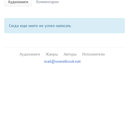
Аудиокниги
Комментарии
Сюда еще никто не успел написать
Аудиокниги
Жанры
Авторы
Исполнители
mail@sweetbook.net