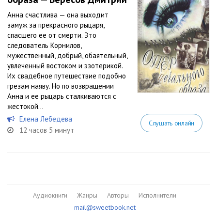
Анна счастлива — она выходит
замуж за прекрасного рыцаря,
спасшего ее от смерти. Это
следователь Корнилов,
мужественный, добрый, обаятельный,
увлеченный востоком и эзотерикой.
Их свадебное путешествие подобно
грезам наяву. Но по возвращении
Анна и ее рыцарь сталкиваются с
жестокой...
Елена Лебедева
Слушать онлайн
12 часов 5 минут
Аудиокниги
Жанры
Авторы
Исполнители
mail@sweetbook.net