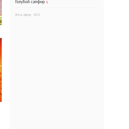
Голубой сапфир
1
Весь эфир
·
RSS