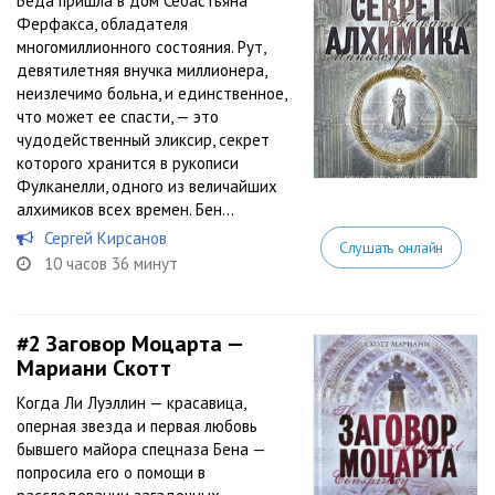
Беда пришла в дом Себастьяна
Ферфакса, обладателя
многомиллионного состояния. Рут,
девятилетняя внучка миллионера,
неизлечимо больна, и единственное,
что может ее спасти, — это
чудодейственный эликсир, секрет
которого хранится в рукописи
Фулканелли, одного из величайших
алхимиков всех времен. Бен...
Сергей Кирсанов
Слушать онлайн
10 часов 36 минут
#2
Заговор Моцарта —
Мариани Скотт
Когда Ли Луэллин — красавица,
оперная звезда и первая любовь
бывшего майора спецназа Бена —
попросила его о помощи в