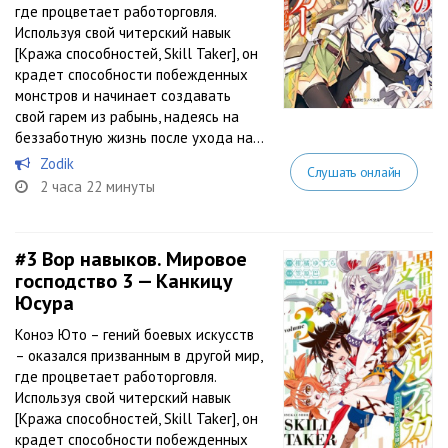
где процветает работорговля.
Используя свой читерский навык
[Кража способностей, Skill Taker], он
крадет способности побежденных
монстров и начинает создавать
свой гарем из рабынь, надеясь на
беззаботную жизнь после ухода на...
Zodik
Слушать онлайн
2 часа 22 минуты
#3
Вор навыков. Мировое
господство 3 — Канкицу
Юсура
Коноэ Юто – гений боевых искусств
– оказался призванным в другой мир,
где процветает работорговля.
Используя свой читерский навык
[Кража способностей, Skill Taker], он
крадет способности побежденных