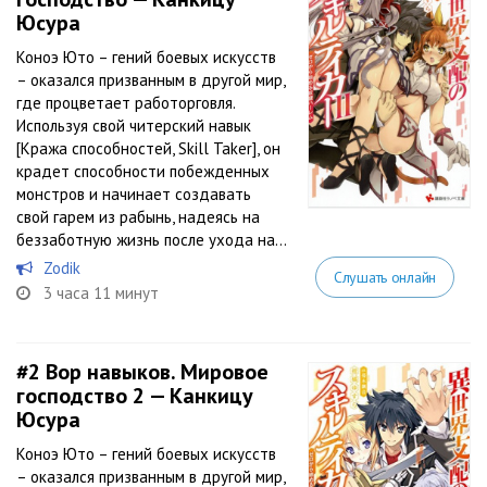
Юсура
Коноэ Юто – гений боевых искусств
– оказался призванным в другой мир,
где процветает работорговля.
Используя свой читерский навык
[Кража способностей, Skill Taker], он
крадет способности побежденных
монстров и начинает создавать
свой гарем из рабынь, надеясь на
беззаботную жизнь после ухода на...
Zodik
Слушать онлайн
3 часа 11 минут
#2
Вор навыков. Мировое
господство 2 — Канкицу
Юсура
Коноэ Юто – гений боевых искусств
– оказался призванным в другой мир,