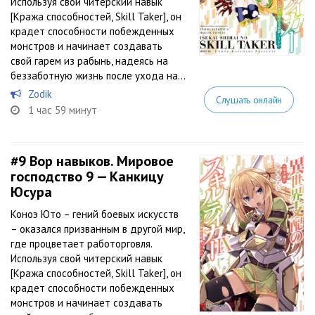
Используя свой читерский навык
[Кража способностей, Skill Taker], он
крадет способности побежденных
монстров и начинает создавать
свой гарем из рабынь, надеясь на
беззаботную жизнь после ухода на...
Zodik
Слушать онлайн
1 час 59 минут
#9
Вор навыков. Мировое
господство 9 — Канкицу
Юсура
Коноэ Юто – гений боевых искусств
– оказался призванным в другой мир,
где процветает работорговля.
Используя свой читерский навык
[Кража способностей, Skill Taker], он
крадет способности побежденных
монстров и начинает создавать