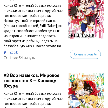
Коноэ Юто – гений боевых искусств
– оказался призванным в другой мир,
где процветает работорговля.
Используя свой читерский навык
[Кража способностей, Skill Taker], он
крадет способности побежденных
монстров и начинает создавать
свой гарем из рабынь, надеясь на
беззаботную жизнь после ухода на...
Zodik
Слушать онлайн
1 час 54 минуты
#8
Вор навыков. Мировое
господство 8 — Канкицу
Юсура
Коноэ Юто – гений боевых искусств
– оказался призванным в другой мир,
где процветает работорговля.