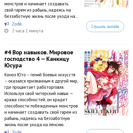
монстров и начинает создавать
свой гарем из рабынь, надеясь на
беззаботную жизнь после ухода на...
Zodik
Слушать онлайн
2 часа 1 минута
#4
Вор навыков. Мировое
господство 4 — Канкицу
Юсура
Коноэ Юто – гений боевых искусств
– оказался призванным в другой мир,
где процветает работорговля.
Используя свой читерский навык —
кража способностей, он крадет
способности побежденных монстров
и начинает создавать свой гарем из
рабынь, надеясь на беззаботную
жизнь после ухода на пенсию.
Zodik