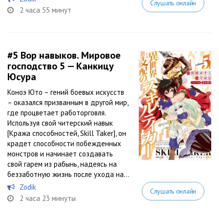
Слушать онлайн
2 часа 55 минут
#5
Вор навыков. Мировое
господство 5 — Канкицу
Юсура
Коноэ Юто – гений боевых искусств
– оказался призванным в другой мир,
где процветает работорговля.
Используя свой читерский навык
[Кража способностей, Skill Taker], он
крадет способности побежденных
монстров и начинает создавать
свой гарем из рабынь, надеясь на
беззаботную жизнь после ухода на...
Zodik
Слушать онлайн
2 часа 23 минуты