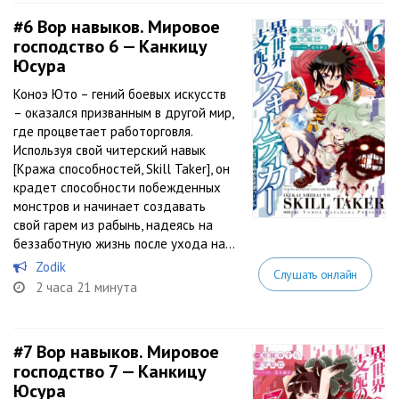
#6
Вор навыков. Мировое
господство 6 — Канкицу
Юсура
Коноэ Юто – гений боевых искусств
– оказался призванным в другой мир,
где процветает работорговля.
Используя свой читерский навык
[Кража способностей, Skill Taker], он
крадет способности побежденных
монстров и начинает создавать
свой гарем из рабынь, надеясь на
беззаботную жизнь после ухода на...
Zodik
Слушать онлайн
2 часа 21 минута
#7
Вор навыков. Мировое
господство 7 — Канкицу
Юсура