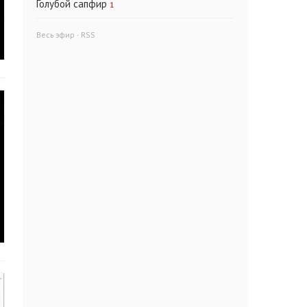
Голубой сапфир
1
Весь эфир
·
RSS