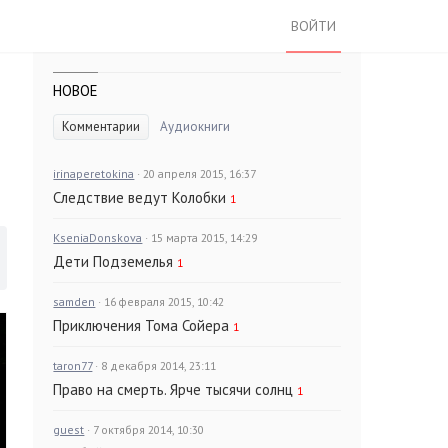
ВОЙТИ
НОВОЕ
Комментарии
Аудиокниги
irinaperetokina
· 20 апреля 2015, 16:37
Следствие ведут Колобки
1
KseniaDonskova
· 15 марта 2015, 14:29
Дети Подземелья
1
samden
· 16 февраля 2015, 10:42
Приключения Тома Сойера
1
taron77
· 8 декабря 2014, 23:11
Право на смерть. Ярче тысячи солнц
1
guest
· 7 октября 2014, 10:30