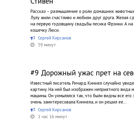
Стивен
Рассказ – размышление о роли домашних животных в
Лулу жили счастливо и любили друг друга. Желая с
на первую годовщину свадьбы песика Фрэнки. А на 
кошечку Люси.
Сергей Кирсанов
59 минут
#9
Дорожный ужас прет на сев
Известный писатель Ричард Киннел случайно увид
картину. На ней был изображен неприятного вида 
машины. Он ухмылялся так, что были видны все его з
очень заинтересовала Киннела, и он решил ее...
Сергей Кирсанов
1 час 16 минут