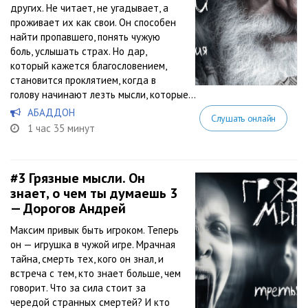
других. Не читает, не угадывает, а
проживает их как свои. Он способен
найти пропавшего, понять чужую
боль, услышать страх. Но дар,
который кажется благословением,
становится проклятием, когда в
голову начинают лезть мысли, которые...
АБАДДОН
Слушать онлайн
1 час 35 минут
#3
Грязные мысли. Он
знает, о чем ты думаешь 3
— Дорогов Андрей
Максим привык быть игроком. Теперь
он — игрушка в чужой игре. Мрачная
тайна, смерть тех, кого он знал, и
встреча с тем, кто знает больше, чем
говорит. Что за сила стоит за
чередой странных смертей? И кто