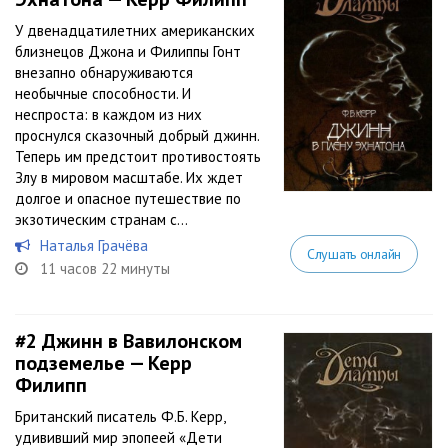
У двенадцатилетних американских
близнецов Джона и Филиппы Гонт
внезапно обнаруживаются
необычные способности. И
неспроста: в каждом из них
проснулся сказочный добрый джинн.
Теперь им предстоит противостоять
Злу в мировом масштабе. Их ждет
долгое и опасное путешествие по
экзотическим странам с...
Наталья Грачёва
Слушать онлайн
11 часов 22 минуты
#2
Джинн в Вавилонском
подземелье — Керр
Филипп
Британский писатель Ф.Б. Керр,
удививший мир эпопеей «Дети