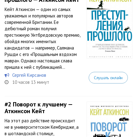
Кейт Аткинсон — один из самых
уважаемых и популярных авторов
современной Британии. Ее
дебютный роман получил
престижную Уитбредовскую премию,
обойдя многих именитых
кандидатов — например, Салмана
Рушди с его «Прощальным вздохом
мавра». Однако настоящая слава
пришла к ней с публикацией...
Сергей Кирсанов
Слушать онлайн
10 часов 13 минут
#2
Поворот к лучшему —
Аткинсон Кейт
На этот раз действие происходит
не в университетском Кембридже, а
в шотландской столице,