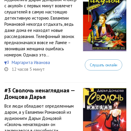
с акулой» с первых минут вовлечет
слушателей в самую настоящую
детективную историю. Евлампии
Романовой некогда отдыхать, ведь
даже дома ее находят новые
расследования. Телефонный звонок
предназначался вовсе не Лампе –
звонившая женщина ошиблась
номером. Однако это...
Маргарита Иванова
Слушать онлайн
12 часов 5 минут
#3
Сволочь ненаглядная —
Донцова Дарья
Все люди обладают определенным
даром, а у Евлампии Романовой из
аудиокниги Дарьи Донцовой
«Сволочь ненаглядная» он
заключается в способности