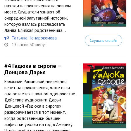
находить приключения на ровном
месте. Слушатели узнают об
очередной запутанной истории,
которую взялась расследовать
Лампа. Близкая родственница...
Татьяна Ненарокомова
Слушать онлайн
13 часов 30 минут
#4
Гадюка в сиропе —
Донцова Дарья
Евлампии Романовой неизменно
везет на приключения, даже если
она остается в полном одиночестве.
Действие аудиокниги Дарьи
Донцовой «Гадюка в сиропе»
разворачивается в тот момент,
когда родственники бывшей
арфистки уехали на год в Америку.
Чтобы особо не скучать, Евлампия