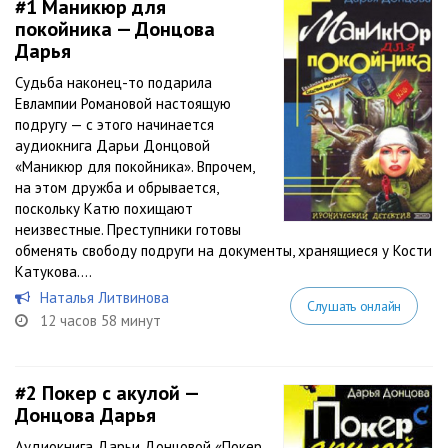
#1
Маникюр для
покойника — Донцова
Дарья
Судьба наконец-то подарила
Евлампии Романовой настоящую
подругу — с этого начинается
аудиокнига Дарьи Донцовой
«Маникюр для покойника». Впрочем,
на этом дружба и обрывается,
поскольку Катю похищают
неизвестные. Преступники готовы
обменять свободу подруги на документы, хранящиеся у Кости
Катукова....
Наталья Литвинова
Слушать онлайн
12 часов 58 минут
#2
Покер с акулой —
Донцова Дарья
Аудиокнига Дарьи Донцовой «Покер