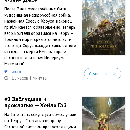
После 7 лет ожесточённых битв
чудовищная междоусобная война,
названная Ересью Хоруса, наконец
приближается к завершению. Теперь
взор Воителя обратился на Терру —
Тронный мир и средоточие власти
его отца. Хорус жаждет лишь одного
исхода — смерти Императора и
полного подчинения Империума.
Мятежный...
Gidra
Слушать онлайн
11 часов 1 минута
#2
Заблудшие и
проклятые — Хейли Гай
На 13-й день секундуса бомбы упали
на Терру… Сокрушив оборону
Солнечной системы превосходящими