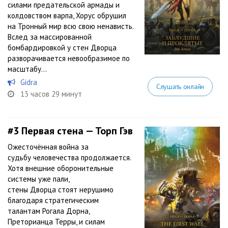
силами предательской армады и
колдовством варпа, Хорус обрушил
на Тронный мир всю свою ненависть.
Вслед за массированной
бомбардировкой у стен Дворца
разворачивается невообразимое по
масштабу...
Gidra
Слушать онлайн
13 часов 29 минут
#3
Первая стена — Торп Гэв
Ожесточённая война за
судьбу человечества продолжается.
Хотя внешние оборонительные
системы уже пали,
стены Дворца стоят нерушимо
благодаря стратегическим
талантам Рогала Дорна,
Преторианца Терры, и силам